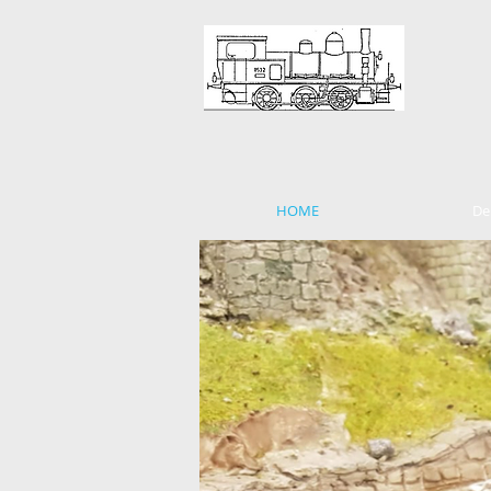
Eisen
Scha
HOME
De