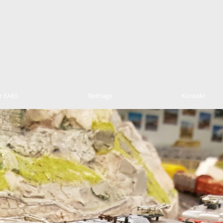
bahn Amateur Klub​​
ffhausen
r EAKS
Beiträge
Kontakt