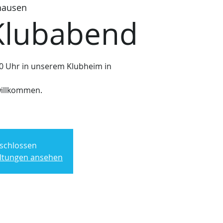
hausen
Klubabend
0 Uhr in unserem Klubheim in
willkommen.
schlossen
altungen ansehen