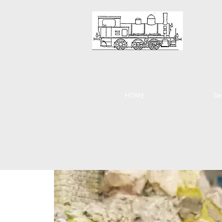
HOME
De