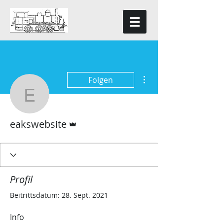
Weitere Optionen
Folgen
eakswebsite
Administrator
eakswebsite
Profil
Beitrittsdatum: 28. Sept. 2021
Info