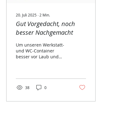
20. Juli 2025
∙
2
Min.
Gut Vorgedacht, noch
besser Nachgemacht
Um unseren Werkstatt-
und WC-Container
besser vor Laub und
Schmutz zu schützen,
haben wir ein
gemeinsames
Zusatzdach gebaut. Mit
vereinten Kräften und
38
0
handwerklichem
Geschick entstand in nur
wenigen Stunden eine
stabile und saubere
Lösung. Zahlreiche Helfer
sorgten für effizientes
Arbeiten und eine tolle
Teamatmosphäre. Das