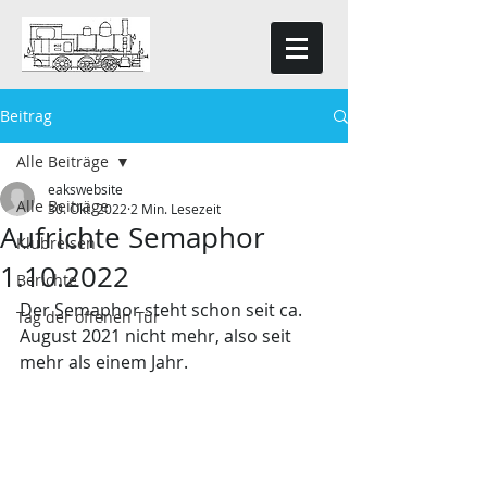
Beitrag
Alle Beiträge
eakswebsite
Alle Beiträge
30. Okt. 2022
2 Min. Lesezeit
Aufrichte Semaphor
Klubreisen
1.10.2022
Berichte
Der Semaphor steht schon seit ca. 
Tag der offenen Tür
August 2021 nicht mehr, also seit 
mehr als einem Jahr.