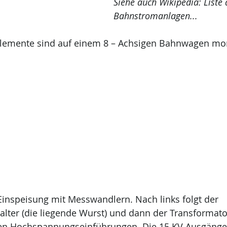
Siehe auch Wikipedia: Liste 
Bahnstromanlagen...
elemente sind auf einem 8 – Achsigen Bahnwagen mon
 Einspeisung mit Messwandlern. Nach links folgt der 
ter (die liegende Wurst) und dann der Transformator
en Hochspannungseinführungen. Die 15 KV Ausgänge