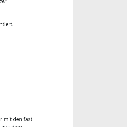
der 
tiert.
 mit den fast 
 aus dem 