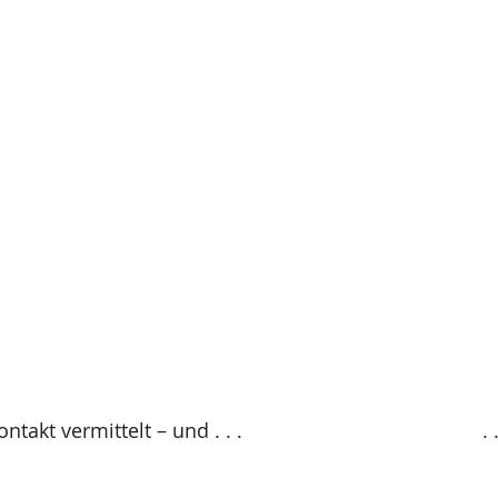
telt – und . . .  					        . . . man kann 