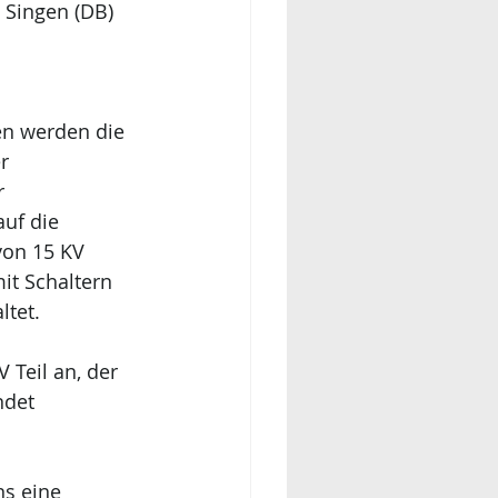
 Singen (DB) 
n werden die 
r 
r 
uf die 
von 15 KV 
it Schaltern 
ltet.
 Teil an, der 
ndet
ns eine 