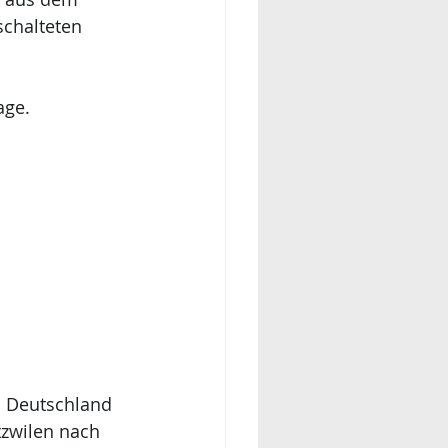
schalteten 
age.
h Deutschland 
tzwilen nach 