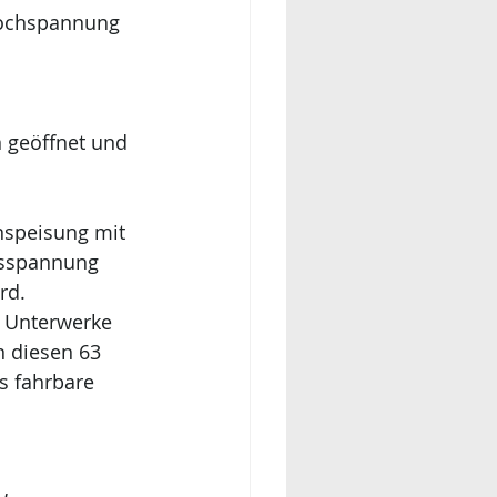
Hochspannung 
 geöffnet und
nspeisung mit 
gsspannung 
rd. 
 Unterwerke 
n diesen 63 
s fahrbare 